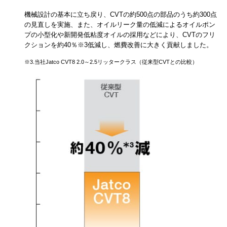
機械設計の基本に立ち戻り、CVTの約500点の部品のうち約300点
の見直しを実施、また、オイルリーク量の低減によるオイルポン
プの小型化や新開発低粘度オイルの採用などにより、CVTのフリ
クションを約40％※3低減し、燃費改善に大きく貢献しました。
※3.当社Jatco CVT8 2.0～2.5リッタークラス（従来型CVTとの比較）