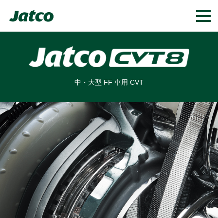
中・大型 FF 車用 CVT