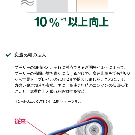
変速比幅の拡大
プーリーの細軸化と、それに対応できる新開発ベルトによって、
プーリーの軸間距離を僅かに広げるだけで、変速比幅を従来型6.0
から世界トップレベルの7.0※2まで拡大しました。これにより、
力強い発進加速を実現。更に、高速走行時のエンジンの低回転化
により、燃費向上と優れた静粛性を実現。
※2.当社Jatco CVT8 2.0～2.5リッタークラス