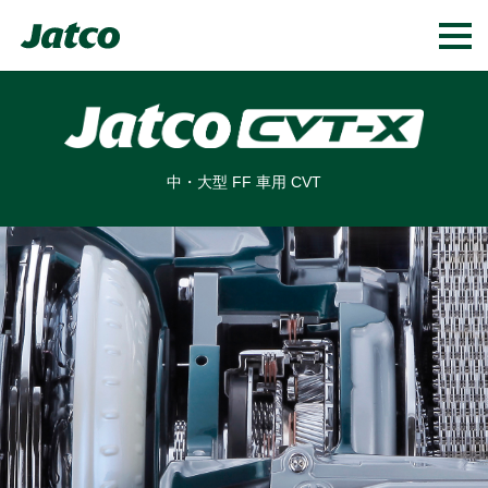
中・大型 FF 車用 CVT