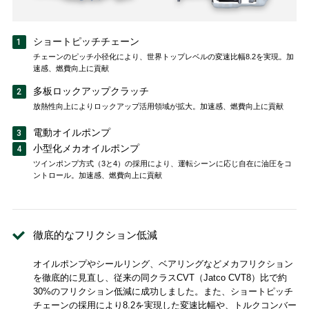
ショートピッチチェーン
チェーンのピッチ小径化により、世界トップレベルの変速比幅8.2を実現。加
速感、燃費向上に貢献
多板ロックアップクラッチ
放熱性向上によりロックアップ活用領域が拡大。加速感、燃費向上に貢献
電動オイルポンプ
小型化メカオイルポンプ
ツインポンプ方式（3と4）の採用により、運転シーンに応じ自在に油圧をコ
ントロール。加速感、燃費向上に貢献
徹底的なフリクション低減
オイルポンプやシールリング、ベアリングなどメカフリクション
を徹底的に見直し、従来の同クラスCVT（Jatco CVT8）比で約
30%のフリクション低減に成功しました。また、ショートピッチ
チェーンの採用により8.2を実現した変速比幅や、トルクコンバー