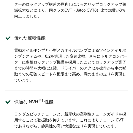
ターのロックアップ構造の見直しによるスリップロックアップ領
域拡大などにより、同クラスCVT（Jatco CVT8）比で燃費が8％
向上しました。
優れた運転性能
電動オイルポンプと小型メカオイルポンプによるツインオイルポ
ンプシステムや、8.2を実現した変速比幅、さらにトルクコンバー
ターに多板ロックアップ機構を採用したことでロックアップ完了
までの時間を大幅に短縮。ドライバーのアクセル操作から車の挙
動までの応答スピードを極限まで高め、意のままの走りを実現し
ています。
※1
快適な NVH
性能
ランダムピッチチェーンと、新形状の高剛性チェーンガイドを採
用することで弦振動を抑えています。これによりチェーン CVT
でありながら、静粛性の高い快適な走りを実現しています。