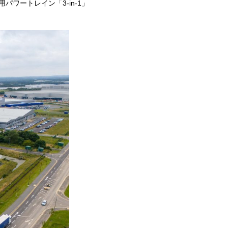
ワートレイン「3-in-1」
。