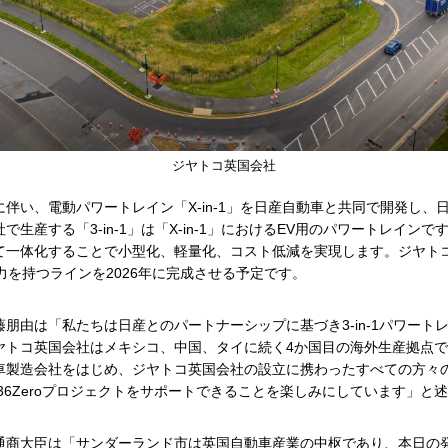
ジヤトコ英国会社
伴い、電動パワートレイン「X-in-1」を日産自動車と共同で開発し、日
生産する「3-in-1」は「X-in-1」におけるEV用のパワートレイン
て一体化することで小型化、軽量化、コスト低減を実現します。ジヤト
力を持つラインを2026年に完成させる予定です。
朋由は「私たちは日産とのパートナーシップに基づき3-in-1パワート
ヤトコ英国会社はメキシコ、中国、タイに続く4か国目の海外生産拠点
車製造会社をはじめ、ジヤトコ英国会社の設立に携わったすべての方々
36Zeroプロジェクトをサポートできることを楽しみにしています」と
通商大臣は「サンダーランド市は英国自動車産業の中枢であり、本日の