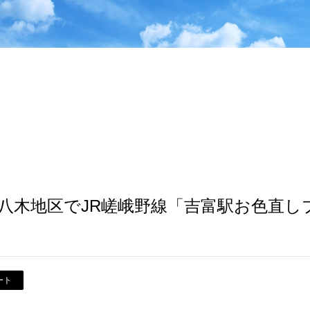
八木地区でJR嵯峨野線「吉富駅お色直し
ート