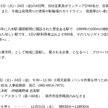
21日（火)～24日（金)の4日間、当社従業員ボランティア計60名が、
。また、今後は花壇周りの塗装や駐輪場のガイドライン、視覚障がい者
35年に八木駅-園部駅間に開設された歴史ある駅で、1989年の200mの
た珍しい駅です。1日の駅利用者はおよそ900名、そのうちジヤトコ従
調べ）。
企業市民」として地域に貢献し、愛される企業」となるべく、グローバ
ます。
21日（火)～24日（金) 9:30～11:30 ※雨天延期（ペンキ作業を伴う
当 人事総務部 辰己（080-4814-7973）
木町 JR嵯峨野線 吉富駅
ティアスタッフ（延べ60名）、南丹市役所職員のみなさま
キ塗り ・・・・ 11月21日（火） 9時30分〜11時30分