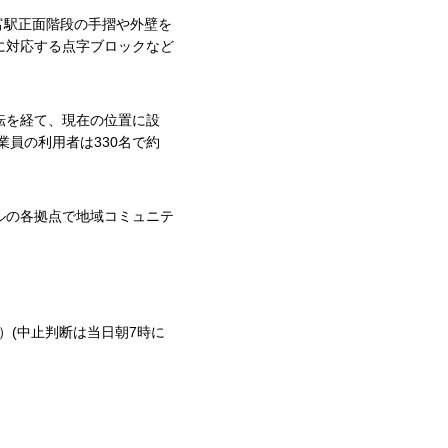
吉富駅正面階段の手摺や外壁を
に対応する点字ブロックなど
移転を経て、現在の位置に設
業員の利用者は330名で約
ルの各拠点で地域コミュニテ
ため）(中止判断は当日朝7時に