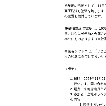
初年度の活動として、11月
高圧洗浄し塗装を施します
の設置も検討しています。
JR嵯峨野線 吉富駅は、19
置。駅舎は郵便局と合築され
35%にものぼります（当社
今後もジヤトコは、「よき
ィの発展に寄与してまいり
＜概要＞
日時：2023年11月
行います。問い合わせ担
場所：京都府南丹市八
参加者：当社ボラン
内容
階段手摺のペン