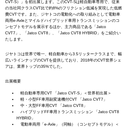
CVT-S）」を初出展します。このCVT-Sは軽自動車専用で、従来
の当社同クラスCVT比で約8%のフリクション低減を実現した低燃
費CVTです。また、ジヤトコの電動化への取り組みとして電動車
両用e-Axleとマイルドハイブリッド車用トランスミッションのコ
ンセプトモデルを展示するほか、主力商品である「Jatco
CVT7」、「Jatco CVT8」、「Jatco CVT8 HYBRID」をご紹介い
たします。
ジヤトコは世界で唯一、軽自動車から3.5リッタークラスまで、幅
広いラインナップのCVTを提供しており、2018年のCVT世界シェ
アは、業界トップの35%でした。
出展概要
軽自動車専用CVT 「Jatco CVT-S」＜世界初出展＞
軽・小型FF車用副変速機付CVT 「Jatco CVT7」
中・大型FF車用CVT 「Jatco CVT8」
ハイブリッドFF車用トランスミッション 「Jatco CVT8
HYBRID」
電動車両用「e-Axle」（同軸）（コンセプトモデル）＜