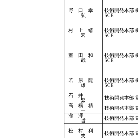
野 口 幸
技術開発本部 
弘
SCE
村 上 靖
技術開発本部 
宏
SCE
室 田 和
技術開発本部 
哉
SCE
若 原 龍
技術開発本部 
雄
SCE
石 井
技術開発本部
繁
高 橋 精
技術開発本部
一
瀧 澤
技術開発本部
哲
松 村 利
技術開発本部
夫