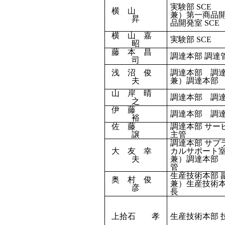
実験部
SCE
横 山
兼）第一商品開
昇
品開発室
SCE
横 山 嘉
実験部
SCE
昭
藤 本 昌
調達本部
調達
司
浅 沼 俊
調達本部 調達
夫
兼）調達本部 
山 岸 晴
調達本部 調達
之
伊 藤
調達本部 調
裕
佐 藤
調達本部 サー
譲
主管
調達本部 サプ
大 友 幸
カルサポート
夫
兼）調達本部 
管
生産技術本部 
奥 村 俊
兼）
生産技術本
彦
長
上拾石 孝
生産技術本部 