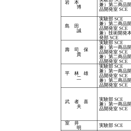
岩 本
兼）第二商品開
博
品開発室
SCE
実験部
SCE
兼）第二商品開
島 田
品開発室
SCE
誠
兼）技術開発本
発部
SCE
実験部
SCE
兼）第一商品開
壽 司 保
品開発室
SCE
貴
兼）第二商品開
品開発室
SCE
実験部
SCE
兼）第一商品開
平 林 雄
品開発室
SCE
二
兼）第二商品開
品開発室
SCE
実験部
SCE
武 者 喜
兼）第一商品開
夫
品開発室
SCE
室 井
実験部
SCE
明