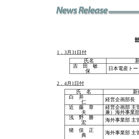
1．3月31日付
氏名
吉 田 敏
日本電産トー
保
2．4月1日付
氏 名
新
白 井
経営企画部長
仁
近 藤 章
経営企画部 主
夫
兼）海外事業部
浅 野 勝
海外事業部 主
宏
猪 俣 正
海外事業部 主
典