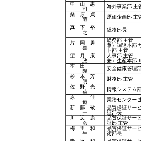
中 山 惠
海外事業部 主
司
桑 原 貞
原価企画部 主
蔵
真 下 裕
総務部長
之
総務部 主管
片 岡 勇
兼）調達本部 
喜
ト部 主管
望 月 康
人事部 主管
政
兼）生産本部
J
本 田
安全健康管理
隆
杉 本 芳
財務部 主管
明
佐 野 光
情報システム部
英
原 佳
業務センター 
道
新 藤 敬
品質保証サービ
一
証部長
川 辺 康
品質保証サービ
彦
証部 主管
梅 里 和
品質保証サービ
生
術部長