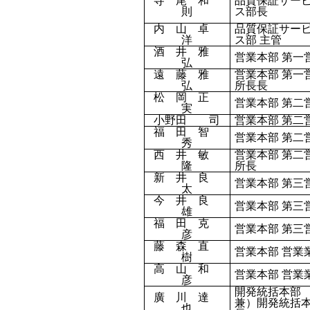
寺 尾 和
品質保証サービ
則
ス部長
内 山 卓
品質保証サービ
洋
ス部 主管
酒 井 雅
営業本部 第一
弘
遠 藤 雅
営業本部 第一
弘
所長長
松 岡 正
営業本部 第二
実
小野田 司
営業本部 第二
福 田 智
営業本部 第二
秀
西 井 敏
営業本部 第二
隆
所長
新 井 良
営業本部 第三
太
今 井 良
営業本部 第三
雄
福 田 克
営業本部 第三
彦
藤 森 直
営業本部 営業
樹
高 山 和
営業本部 営業
彦
開発統括本部
廣 川 達
兼）開発統括
也