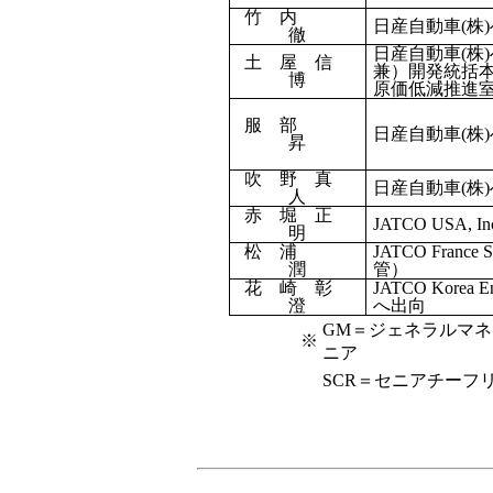
竹 内
日産自動車
(株)
徹
日産自動車
(株)
土 屋 信
兼）
開発統括本
博
原価低減推進室
服 部
日産自動車
(株)
昇
吹 野 真
日産自動車
(株)
人
赤 堀 正
JATCO USA, I
明
松 浦
JATCO Franc
潤
管）
花 崎 彰
JATCO Korea Eng
澄
へ出向
GM＝
ジェネラルマネ
※
ニア
SCR＝セニアチーフ