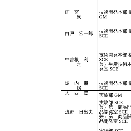
雨 宮
技術開発本部
泉
GM
技術開発本部
白戸 宏一郎
SCE
技術開発本部
中曽根 利
SCE
之
兼）生産技術本
発室
SCE
堀 内 朋
技術開発本部
房
SCE
大 西 豊
実験部
GM
二
実験部
SCE
兼）第一商品開
浅野 日出夫
品開発室
SCE
兼）第二商品開
品開発室
SCE
実験部
SCE