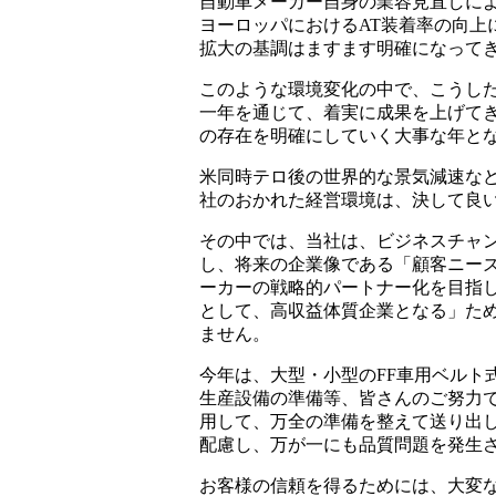
自動車メーカー自身の業容見直しに
ヨーロッパにおけるAT装着率の向上
拡大の基調はますます明確になって
このような環境変化の中で、こうし
一年を通じて、着実に成果を上げて
の存在を明確にしていく大事な年と
米同時テロ後の世界的な景気減速な
社のおかれた経営環境は、決して良
その中では、当社は、ビジネスチャ
し、将来の企業像である「顧客ニー
ーカーの戦略的パートナー化を目指し、『Intellige
として、高収益体質企業となる」た
ません。
今年は、大型・小型のFF車用ベルト
生産設備の準備等、皆さんのご努力
用して、万全の準備を整えて送り出
配慮し、万が一にも品質問題を発生
お客様の信頼を得るためには、大変