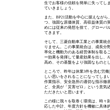
生でお客様の信頼を簡単に失ってし
ていきましょう。
また、BP21活動を中心に据えなが
つ、強固な原価体質、高収益体質の
めには従来の発想を捨て、グローバ
てきます。
そして、三菱自動車工業との事業統
りません。この事業統合は、成長分野
率化と機動力のある経営体制を取る
ー効果を発揮して量産効果を出し、A
高め、その基盤をより強固なものと
ところで、昨年は休業3件を含む労
しい思いをされることになってしま
作業指示、安全急所の適切な指示徹底
ど、全員が「災害ゼロ」という意気
ただきたいと思います。
この様に我々を取巻く環境は、時々
応した中計、年度方針を機敏に具体